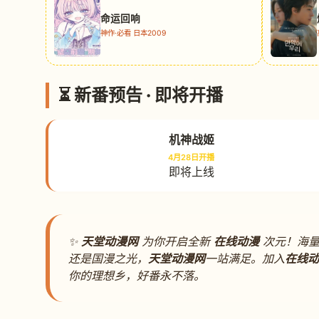
命运回响
神作·必看 日本2009
⏳ 新番预告 · 即将开播
机神战姬
4月28日开播
即将上线
✨
天堂动漫网
为你开启全新
在线动漫
次元！海量
还是国漫之光，
天堂动漫网
一站满足。加入
在线动
你的理想乡，好番永不落。