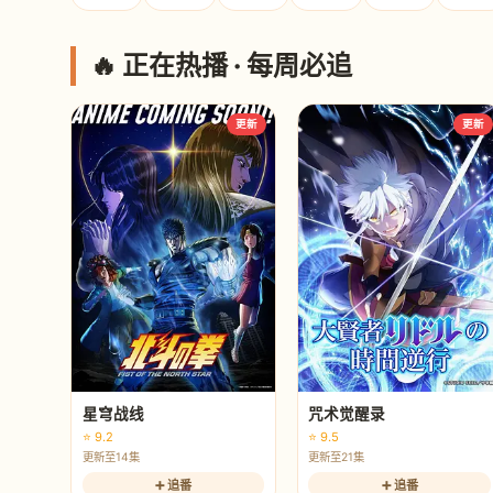
🔥 正在热播 · 每周必追
更新
更新
星穹战线
咒术觉醒录
⭐ 9.2
⭐ 9.5
更新至14集
更新至21集
➕ 追番
➕ 追番