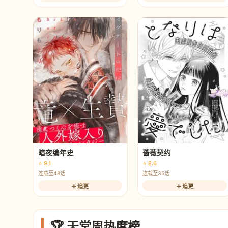
暗夜编年史
蔷薇契约
⭐ 9.1
⭐ 8.6
连载至48话
连载至35话
➕ 追更
➕ 追更
🏆 天堂周热度榜