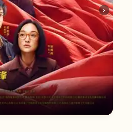
›
放学
青春×
立即