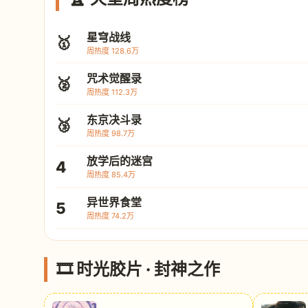
星穹战线
🥇
周热度 128.6万
咒术觉醒录
🥈
周热度 112.3万
东京决斗录
🥉
周热度 98.7万
放学后的迷宫
4
周热度 85.4万
异世界食堂
5
周热度 74.2万
🎞️ 时光胶片 · 封神之作