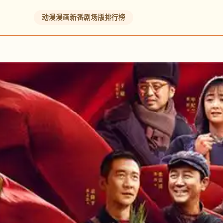
动漫
漫画
新番
剧场版
排行榜