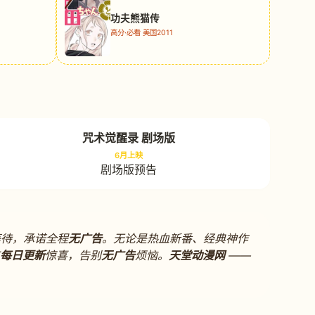
功夫熊猫传
高分·必看 美国2011
咒术觉醒录 剧场版
6月上映
剧场版预告
等待，承诺全程
无广告
。无论是热血新番、经典神作
每日更新
惊喜，告别
无广告
烦恼。
天堂动漫网
——