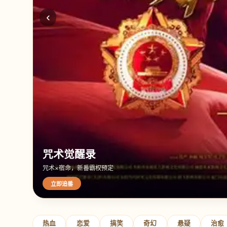
‹
咒术觉醒录
咒术×宿命，新番霸权预定
立即追番
热血
恋爱
搞笑
奇幻
悬疑
治愈