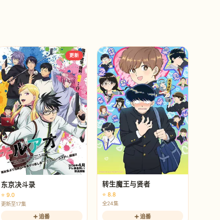
更新
转生魔王与贤者
东京决斗录
⭐ 8.8
⭐ 9.0
全24集
更新至17集
➕ 追番
➕ 追番