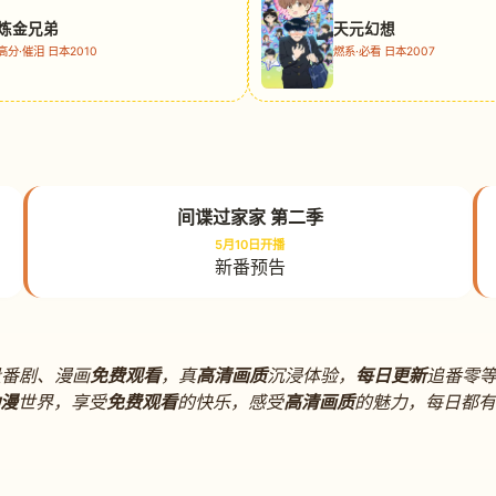
炼金兄弟
天元幻想
高分·催泪 日本2010
燃系·必看 日本2007
间谍过家家 第二季
5月10日开播
新番预告
番剧、漫画
免费观看
，真
高清画质
沉浸体验，
每日更新
追番零
漫
世界，享受
免费观看
的快乐，感受
高清画质
的魅力，每日都有