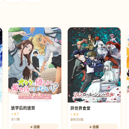
放学后的迷宫
异世界食堂
⭐ 8.7
⭐ 8.9
全12集
更新至8集
➕ 追番
➕ 追番