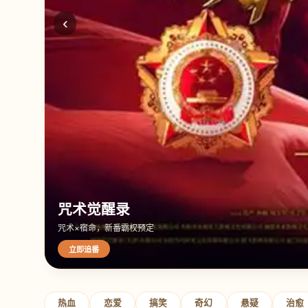
‹
咒术觉醒录
咒术×宿命，新番霸权预定
立即追番
热血
恋爱
搞笑
奇幻
悬疑
治愈