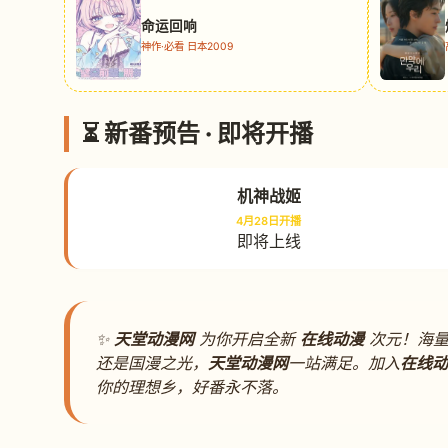
命运回响
神作·必看 日本2009
⏳ 新番预告 · 即将开播
机神战姬
4月28日开播
即将上线
✨
天堂动漫网
为你开启全新
在线动漫
次元！海量
还是国漫之光，
天堂动漫网
一站满足。加入
在线动
你的理想乡，好番永不落。