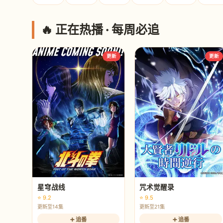
🔥 正在热播 · 每周必追
更新
更新
星穹战线
咒术觉醒录
⭐ 9.2
⭐ 9.5
更新至14集
更新至21集
➕ 追番
➕ 追番