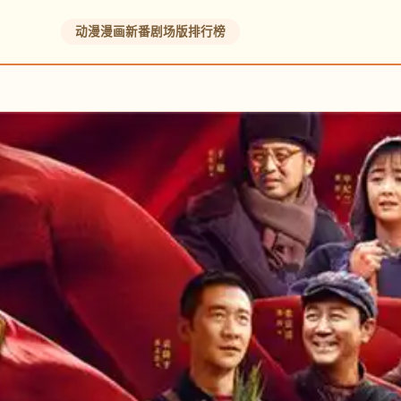
动漫
漫画
新番
剧场版
排行榜