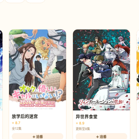
放学后的迷宫
异世界食堂
⭐ 8.7
⭐ 8.9
全12集
更新至8集
➕ 追番
➕ 追番