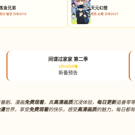
炼金兄弟
天元幻想
高分·催泪 日本2010
燃系·必看 日本2007
间谍过家家 第二季
5月10日开播
新番预告
番剧、漫画
免费观看
，真
高清画质
沉浸体验，
每日更新
追番零
漫
世界，享受
免费观看
的快乐，感受
高清画质
的魅力，每日都有