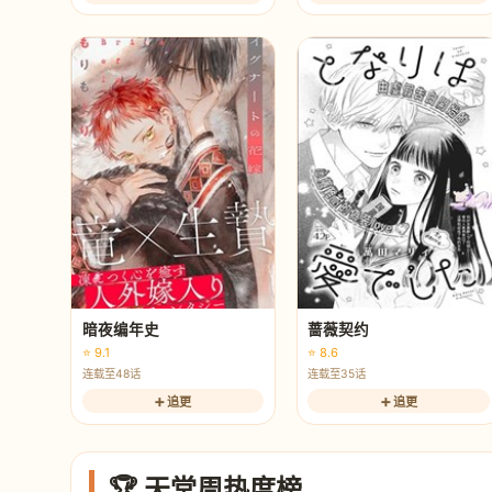
暗夜编年史
蔷薇契约
⭐ 9.1
⭐ 8.6
连载至48话
连载至35话
➕ 追更
➕ 追更
🏆 天堂周热度榜