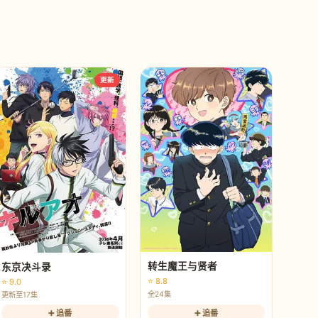
更新
转生魔王与贤者
东京决斗录
⭐ 8.8
⭐ 9.0
全24集
更新至17集
➕ 追番
➕ 追番