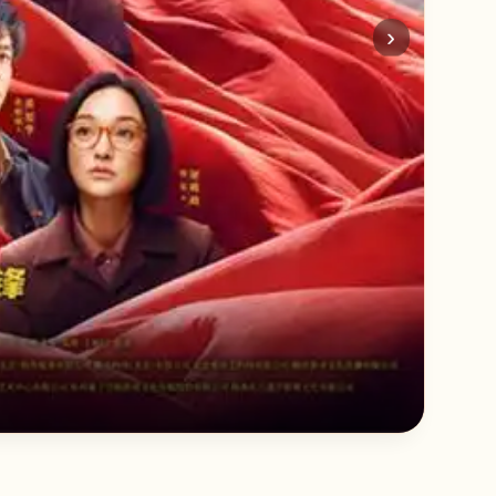
›
放学
青春×
立即