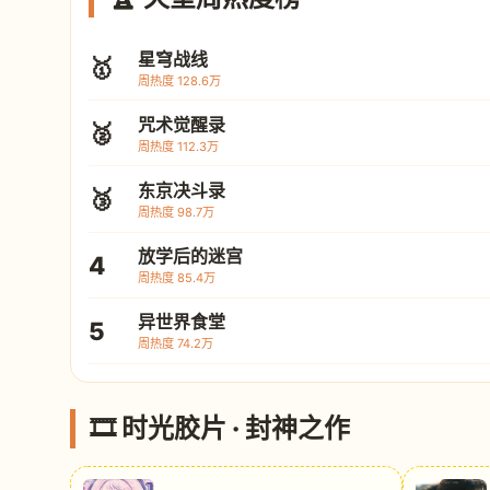
星穹战线
🥇
周热度 128.6万
咒术觉醒录
🥈
周热度 112.3万
东京决斗录
🥉
周热度 98.7万
放学后的迷宫
4
周热度 85.4万
异世界食堂
5
周热度 74.2万
🎞️ 时光胶片 · 封神之作