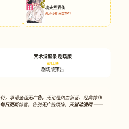
功夫熊猫传
高分·必看 美国2011
咒术觉醒录 剧场版
6月上映
剧场版预告
等待，承诺全程
无广告
。无论是热血新番、经典神作
每日更新
惊喜，告别
无广告
烦恼。
天堂动漫网
——